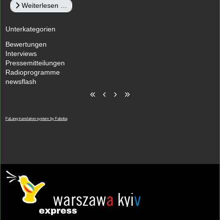
Weiterlesen …
Unterkategorien
Bewertungen
Interviews
Pressemitteilungen
Radioprogramme
newsflash
FaLang translation system by Faboba
warszaw
a
kyi
v
express