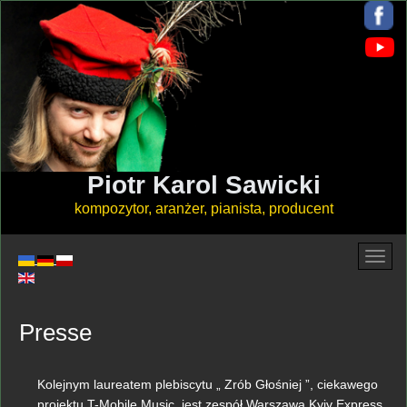
Piotr Karol Sawicki
kompozytor, aranżer, pianista, producent
Presse
Kolejnym laureatem plebiscytu „ Zrób Głośniej ”, ciekawego
projektu T-Mobile Music, jest zespół Warszawa Kyiv Express.