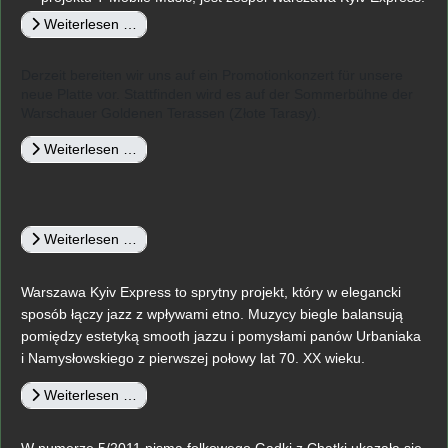
Weiterlesen …
Derzeit bereiten wir uns auf ein Promotionkonzert für unsere
neue Platte vor. Stattfinden wird es auf der Sommerbühne der
Warschauer Goldenen Terassen (Złote Tarasy).
Weiterlesen …
Weiterlesen …
Warszawa Kyiv Express to sprytny projekt, który w elegancki
sposób łączy jazz z wpływami etno. Muzycy biegle balansują
pomiędzy estetyką smooth jazzu i pomysłami panów Urbaniaka
i Namysłowskiego z pierwszej połowy lat 70. XX wieku.
Weiterlesen …