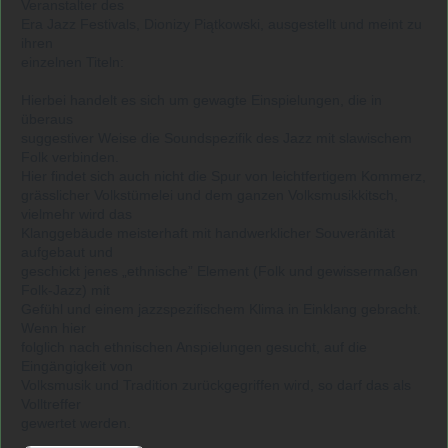
Veranstalter des
Era Jazz Festivals, Dionizy Piątkowski, ausgestellt und meint zu
ihren
einzelnen Titeln:
Hierbei handelt es sich um gewagte Einspielungen, die in
überaus
suggestiver Weise die Soundspezifik des Jazz mit slawischem
Folk verbinden.
Hier findet sich auch nicht die Spur von leichtfertigem Kommerz,
grässlicher Volkstümelei und dem ganzen Volksmusikkitsch,
vielmehr wird das
Klanggebäude meisterhaft mit handwerklicher Souveränität
aufgebaut und
geschickt jenes „ethnische” Element (Folk und gewissermaßen
Folk-Jazz) mit
Gefühl und einem jazzspezifischem Klima in Einklang gebracht.
Wenn hier
folglich nach ethnischen Anspielungen gesucht, auf die
Eingängigkeit von
Volksmusik und Tradition zurückgegriffen wird, so darf das als
Volltreffer
gewertet werden.