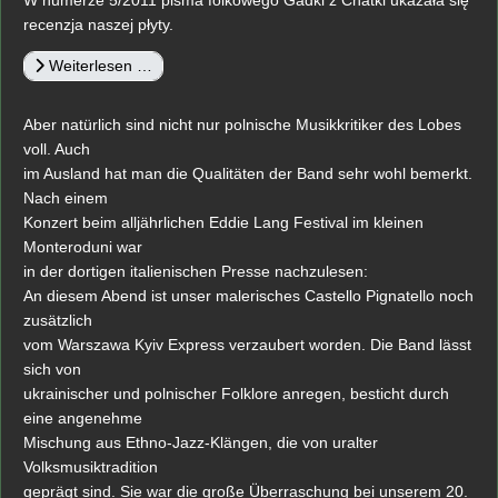
W numerze 5/2011 pisma folkowego Gadki z Chatki ukazała się
recenzja naszej płyty.
Weiterlesen …
Aber natürlich sind nicht nur polnische Musikkritiker des Lobes
voll. Auch
im Ausland hat man die Qualitäten der Band sehr wohl bemerkt.
Nach einem
Konzert beim alljährlichen Eddie Lang Festival im kleinen
Monteroduni war
in der dortigen italienischen Presse nachzulesen:
An diesem Abend ist unser malerisches Castello Pignatello noch
zusätzlich
vom Warszawa Kyiv Express verzaubert worden. Die Band lässt
sich von
ukrainischer und polnischer Folklore anregen, besticht durch
eine angenehme
Mischung aus Ethno-Jazz-Klängen, die von uralter
Volksmusiktradition
geprägt sind. Sie war die große Überraschung bei unserem 20.