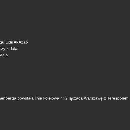
gu Lidii Al-Azab
zy z dala,
órala
nenberga powstała linia kolejowa nr 2 łącząca Warszawę z Terespolem.