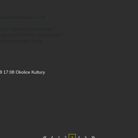
usikkritiker Adam Ferch:
 und zugleich hochkarätiges
 ganz persönlichen Erfahrungen
chon propagiert habe,
e
 17:08 Okolice Kultury
1
2
4
3