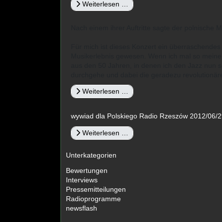
Weiterlesen …
Nach einem ihrer Auftritte sagte der polnische M
Für mich ist dieses Konzert ein überraschendes
Musikerlebnis gewesen. Wenn ich mal so meine
aus den 50 Jahren, in denen ich den Jazz nun s
durchgehe und dabei die geradezu revolutionär
Weiterlesen …
wywiad dla Polskiego Radio Rzeszów 2012/06/29
Weiterlesen …
Unterkategorien
Bewertungen
Interviews
Pressemitteilungen
Radioprogramme
newsflash