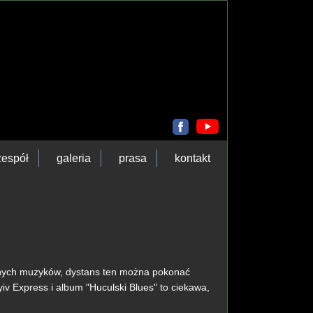
zespół
galeria
prasa
kontakt
onych muzyków, dystans ten można pokonać
iv Express i album "Huculski Blues" to ciekawa,