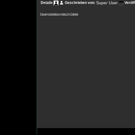
Super User
Geschrieben von:
Details
Veröf
FaLang translation system by Faboba