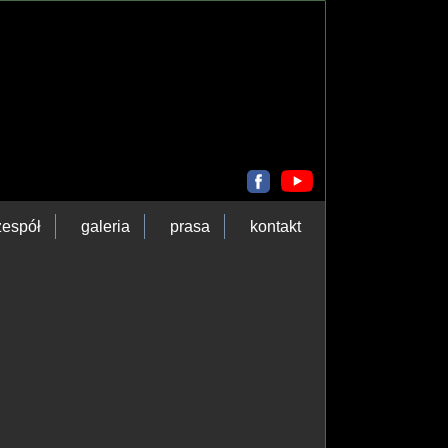
zespół
galeria
prasa
kontakt